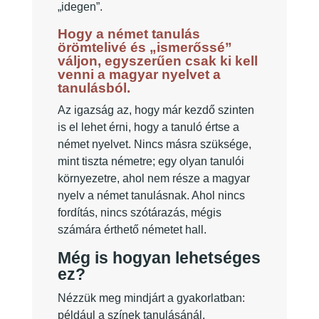
„idegen”.
Hogy a német tanulás
örömtelivé és „ismerőssé”
váljon, egyszerűen csak ki kell
venni a magyar nyelvet a
tanulásból.
Az igazság az, hogy már kezdő szinten
is el lehet érni, hogy a tanuló értse a
német nyelvet. Nincs másra szüksége,
mint tiszta németre; egy olyan tanulói
környezetre, ahol nem része a magyar
nyelv a német tanulásnak. Ahol nincs
fordítás, nincs szótárazás, mégis
számára érthető németet hall.
Még is hogyan lehetséges
ez?
Nézzük meg mindjárt a gyakorlatban:
például a színek tanulásánál.