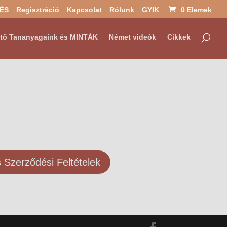
ÉS
Regisztráció
Kapcsolat
Rólunk
GYIK
0 Elemek
ztő Tananyagaink és MINTÁK
Német videók
Cikkek
s Szerződési Feltételek