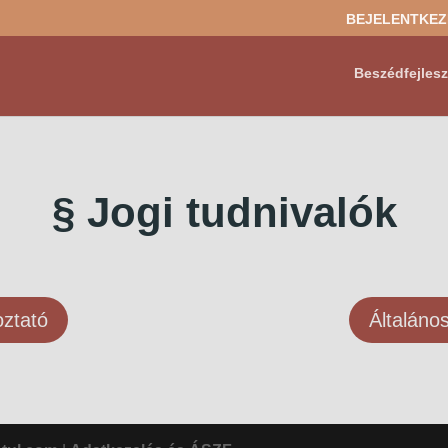
BEJELENTKEZ
Beszédfejles
§ Jogi tudnivalók
oztató
Általáno