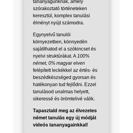
tananyagunknak, amely
szórakoztató történeteken
keresztül, komplex tanulási
élményt nyújt számodra.
Egynyelvű tanulói
környezetben, könnyedén
sajátíthatod el a szókincset és
nyelvi struktúrákat. A
100%
német, 0% magyar elven
felépített leckékkel az értés- és
beszédkészséged gyorsan és
hatékonyan tud fejlődni. Ezzel
tanulásod unalmas helyett,
sikeressé és örömtelivé válik.
Tapasztald meg az élvezetes
német tanulás egy új módját
videós tananyagainkkal!